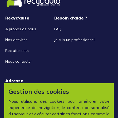
Recyc'auto
Besoin d'aide ?
A propos de nous
FAQ
Nos activités
Je suis un professionnel
Recrutements
Nous contacter
Adresse
15 rue de la Libération
Gestion des cookies
42152 L'horme
Nous utilisons des cookies pour améliorer votre
expérience de navigation, le contenu personnalisé
Horaires
du serveur et exécuter certaines fonctions comme la