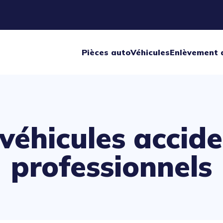
Pièces auto
Véhicules
Enlèvement 
véhicules accid
professionnels