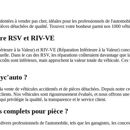
ntées à vendre pas cher, idéales pour les professionnels de l'automobi
 pièces détachées de qualité. Trouvez votre bonheur parmi nos 1000 véh
dure RSV et RIV-VE
eure à la Valeur) et RIV-VE (Réparation Inférieure à la Valeur) conce
ctuelle. Dans le cas des RSV, les réparations coûteraient davantage que
s coûts sont inférieurs, mais approchent la valeur totale du véhicule. Ce
yc'auto ?
 vente de véhicules accidentés et de pièces détachées. Depuis notre cr
s clients. Nos véhicules sont rigoureusement évalués, et nous offrons une 
i privilégie la qualité, la transparence et le service client.
s complets pour pièce ?
vers professionnels de l'automobile, tels que les garagistes, les concess