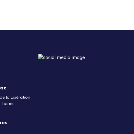
sse
de la Libération
L'horme
res