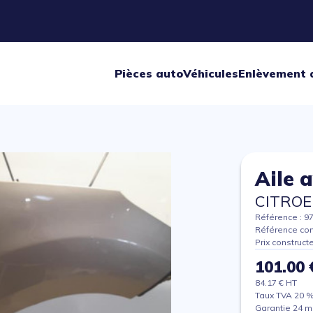
Pièces auto
Véhicules
Enlèvement 
Aile 
CITROE
Référence : 9
Référence con
Prix construct
101.00 
84.17 € HT
Taux TVA 20 
Garantie 24 m