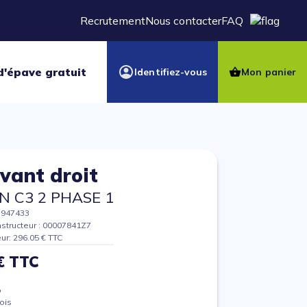
Recrutement
Nous contacter
FAQ
d'épave gratuit
Identifiez-vous
Mon panier
avant droit
N C3 2 PHASE 1
7947433
structeur : 00007841Z7
eur: 296.05 € TTC
€ TTC
%
ois