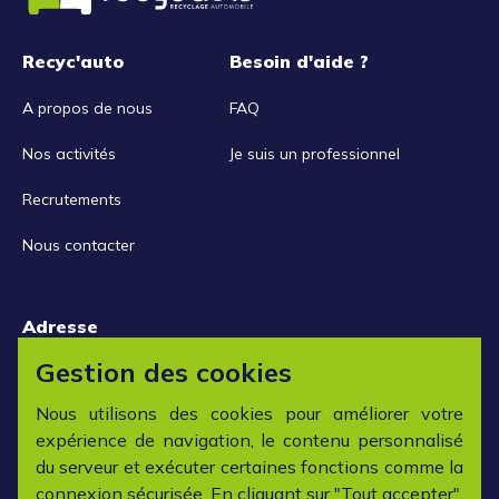
Recyc'auto
Besoin d'aide ?
A propos de nous
FAQ
Nos activités
Je suis un professionnel
Recrutements
Nous contacter
Adresse
15 rue de la Libération
Gestion des cookies
42152 L'horme
Nous utilisons des cookies pour améliorer votre
expérience de navigation, le contenu personnalisé
Horaires
du serveur et exécuter certaines fonctions comme la
connexion sécurisée. En cliquant sur "Tout accepter",