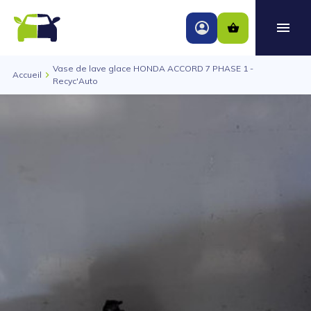
Vase de lave glace HONDA ACCORD 7 PHASE 1 -
Accueil
Recyc'Auto