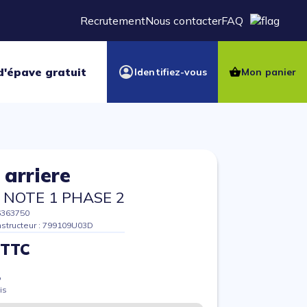
Recrutement
Nous contacter
FAQ
d'épave gratuit
Identifiez-vous
Mon panier
 arriere
 NOTE 1 PHASE 2
6363750
structeur : 799109U03D
 TTC
%
is