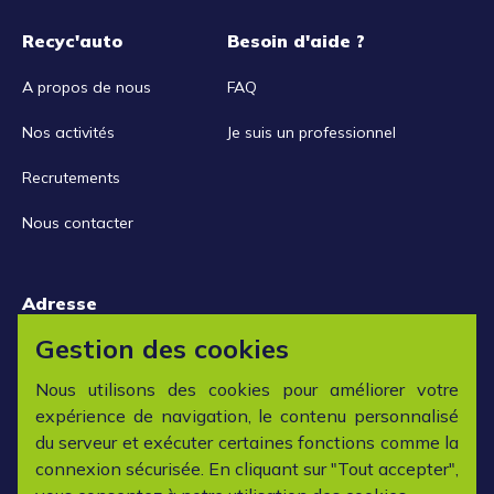
Recyc'auto
Besoin d'aide ?
A propos de nous
FAQ
Nos activités
Je suis un professionnel
Recrutements
Nous contacter
Adresse
15 rue de la Libération
Gestion des cookies
42152 L'horme
Nous utilisons des cookies pour améliorer votre
expérience de navigation, le contenu personnalisé
Horaires
du serveur et exécuter certaines fonctions comme la
connexion sécurisée. En cliquant sur "Tout accepter",