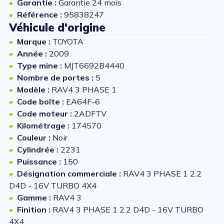
Garantie :
Garantie 24 mois
Référence :
95838247
Véhicule d'origine
Marque :
TOYOTA
Année :
2009
Type mine :
MJT6692B4440
Nombre de portes :
5
Modèle :
RAV4 3 PHASE 1
Code boîte :
EA64F-6
Code moteur :
2ADFTV
Kilométrage :
174570
Couleur :
Noir
Cylindrée :
2231
Puissance :
150
Désignation commerciale :
RAV4 3 PHASE 1 2.2
D4D - 16V TURBO 4X4
Gamme :
RAV4 3
Finition :
RAV4 3 PHASE 1 2.2 D4D - 16V TURBO
4X4