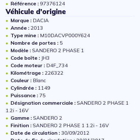
Référence :
97376124
Véhicule d'origine
Marque :
DACIA
Année :
2013
Type mine :
M10DACVP000Y624
Nombre de portes :
5
Modèle :
SANDERO 2 PHASE 1
Code boîte :
JH3
Code moteur :
D4F_734
Kilométrage :
226322
Couleur :
Blanc
Cylindrée :
1149
Puissance :
75
Désignation commerciale :
SANDERO 2 PHASE 1
1.2i - 16V
Gamme :
SANDERO 2
Finition :
SANDERO 2 PHASE 1 1.2i - 16V
Date de circulation :
30/09/2012