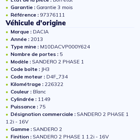
Garantie :
Garantie 3 mois
Référence :
97376111
Véhicule d'origine
Marque :
DACIA
Année :
2013
Type mine :
M10DACVP000Y624
Nombre de portes :
5
Modèle :
SANDERO 2 PHASE 1
Code boîte :
JH3
Code moteur :
D4F_734
Kilométrage :
226322
Couleur :
Blanc
Cylindrée :
1149
Puissance :
75
Désignation commerciale :
SANDERO 2 PHASE 1
1.2i - 16V
Gamme :
SANDERO 2
Finition :
SANDERO 2 PHASE 1 1.2i - 16V