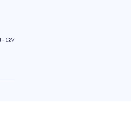
I - 12V
e