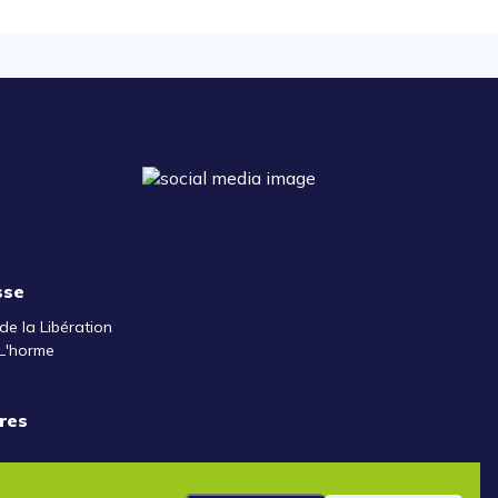
sse
de la Libération
L'horme
res