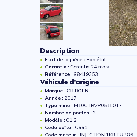
Description
Etat de la pièce :
Bon état
Garantie :
Garantie 24 mois
Référence :
98419353
Véhicule d'origine
Marque :
CITROEN
Année :
2017
Type mine :
M10CTRVP051L017
Nombre de portes :
3
Modèle :
C1 2
Code boîte :
C551
Code moteur :
INJECTION 1KR EURO6