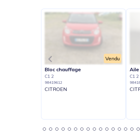
Vendu
Bloc chauffage
Aile
C1 2
C1 2
98419612
9841
CITROEN
CIT