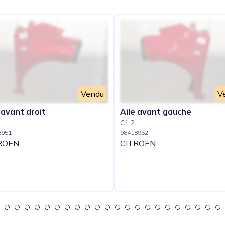
Vendu
V
 avant droit
Aile avant gauche
C1 2
8951
98418952
ROEN
CITROEN