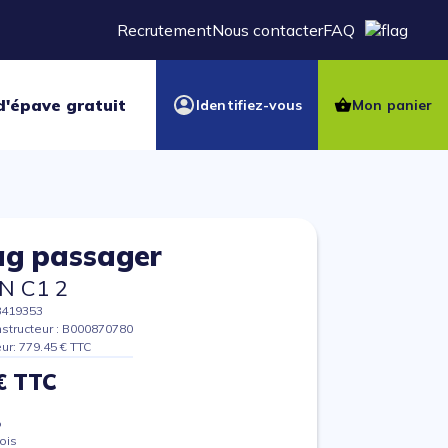
Recrutement
Nous contacter
FAQ
d'épave gratuit
Identifiez-vous
Mon panier
ag passager
N C1 2
8419353
structeur : B000870780
eur: 779.45 € TTC
€ TTC
%
ois