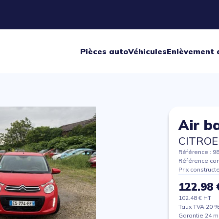
Pièces auto
Véhicules
Enlèvement 
Air b
CITROE
Référence : 9
Référence con
Prix construct
122.98 
102.48 € HT
Taux TVA 20 
Garantie 24 m