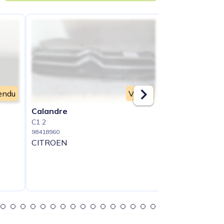
endu
Vendu
Calandre
Capot
C1 2
C1 2
98418960
98418961
CITROEN
CITROEN