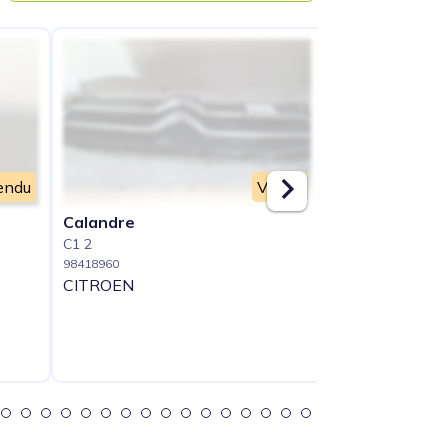
endu
Vendu
Calandre
Capot
C1 2
C1 2
98418960
98418961
CITROEN
CITROEN