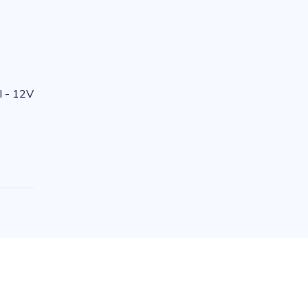
I - 12V
e