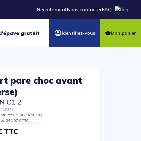
Recrutement
Nous contacter
FAQ
d'épave gratuit
Identifiez-vous
Mon panier
rt pare choc avant
erse)
N C1 2
8419377
structeur : B000790380
eur: 261.07 € TTC
€ TTC