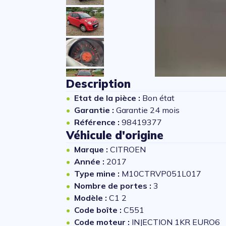
Description
Etat de la pièce :
Bon état
Garantie :
Garantie 24 mois
Référence :
98419377
Véhicule d'origine
Marque :
CITROEN
Année :
2017
Type mine :
M10CTRVP051L017
Nombre de portes :
3
Modèle :
C1 2
Code boîte :
C551
Code moteur :
INJECTION 1KR EURO6