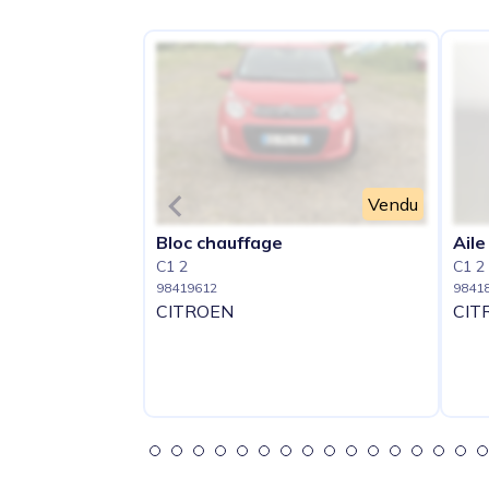
Vendu
Bloc chauffage
Aile
C1 2
C1 2
98419612
9841
CITROEN
CIT