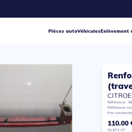
Pièces auto
Véhicules
Enlèvement 
Renfo
(trav
CITROE
Référence : 9
Référence con
Prix construct
110.00 
91.67 € HT