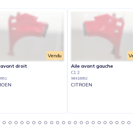
Vendu
V
 avant droit
Aile avant gauche
C1 2
8951
98418952
ROEN
CITROEN