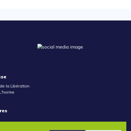
sse
de la Libération
L'horme
res