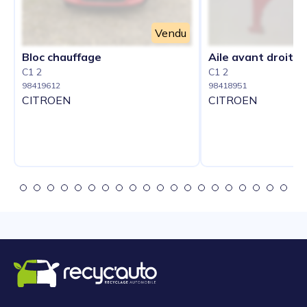
Vendu
Bloc chauffage
Aile avant droit
C1 2
C1 2
98419612
98418951
CITROEN
CITROEN