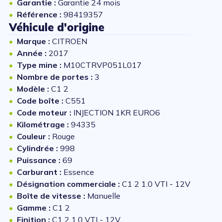
Garantie :
Garantie 24 mois
Référence :
98419357
Véhicule d'origine
Marque :
CITROEN
Année :
2017
Type mine :
M10CTRVP051L017
Nombre de portes :
3
Modèle :
C1 2
Code boîte :
C551
Code moteur :
INJECTION 1KR EURO6
Kilométrage :
94335
Couleur :
Rouge
Cylindrée :
998
Puissance :
69
Carburant :
Essence
Désignation commerciale :
C1 2 1.0 VTI - 12V
Boîte de vitesse :
Manuelle
Gamme :
C1 2
Finition :
C1 2 1.0 VTI - 12V