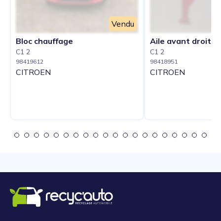
Vendu
Bloc chauffage
Aile avant droit
C1 2
C1 2
98419612
98418951
CITROEN
CITROEN