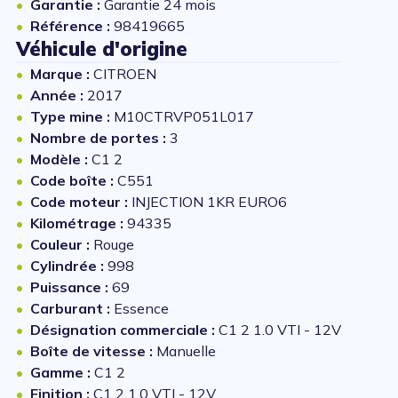
Garantie :
Garantie 24 mois
Référence :
98419665
Véhicule d'origine
Marque :
CITROEN
Année :
2017
Type mine :
M10CTRVP051L017
Nombre de portes :
3
Modèle :
C1 2
Code boîte :
C551
Code moteur :
INJECTION 1KR EURO6
Kilométrage :
94335
Couleur :
Rouge
Cylindrée :
998
Puissance :
69
Carburant :
Essence
Désignation commerciale :
C1 2 1.0 VTI - 12V
Boîte de vitesse :
Manuelle
Gamme :
C1 2
Finition :
C1 2 1.0 VTI - 12V