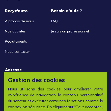
Recyc'auto
Besoin d'aide ?
A propos de nous
FAQ
Nos activités
Je suis un professionnel
Recrutements
Nous contacter
Adresse
15 rue de la Libération
Gestion des cookies
42152 L'horme
Nous utilisons des cookies pour améliorer votre
expérience de navigation, le contenu personnalisé
Horaires
du serveur et exécuter certaines fonctions comme la
connexion sécurisée. En cliquant sur "Tout accepter",