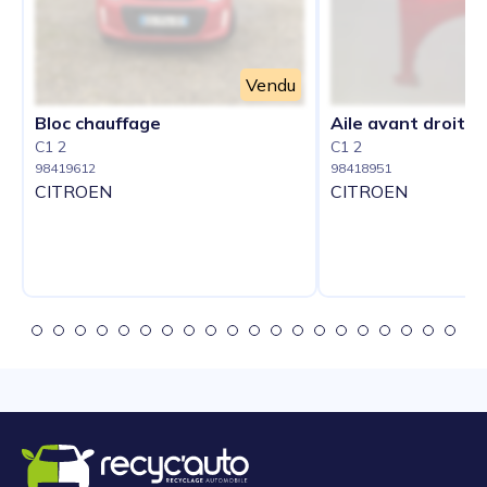
Vendu
Bloc chauffage
Aile avant droit
C1 2
C1 2
98419612
98418951
CITROEN
CITROEN