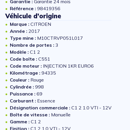
Garantie :
Garantie 24 mois
Référence :
98419356
Véhicule d'origine
Marque :
CITROEN
Année :
2017
Type mine :
M10CTRVP051L017
Nombre de portes :
3
Modèle :
C1 2
Code boîte :
C551
Code moteur :
INJECTION 1KR EURO6
Kilométrage :
94335
Couleur :
Rouge
Cylindrée :
998
Puissance :
69
Carburant :
Essence
Désignation commerciale :
C1 2 1.0 VTI - 12V
Boîte de vitesse :
Manuelle
Gamme :
C1 2
Finition :
C1 2 1.0 VTI - 12V