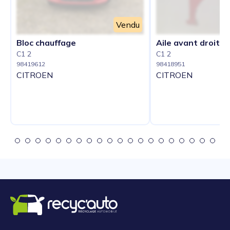
Vendu
Bloc chauffage
Aile avant droit
C1 2
C1 2
98419612
98418951
CITROEN
CITROEN