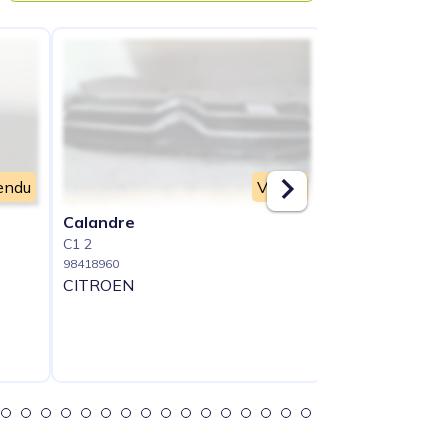
endu
Vendu
Calandre
Capot
C1 2
C1 2
98418960
98418961
CITROEN
CITROEN