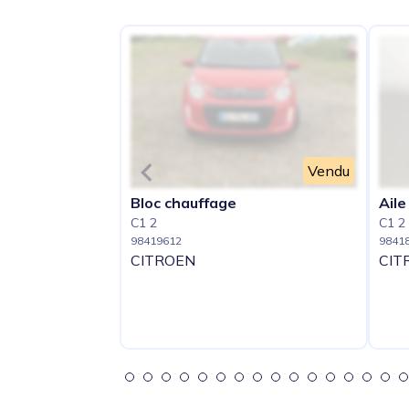
Vendu
Bloc chauffage
Aile
C1 2
C1 2
98419612
9841
CITROEN
CIT