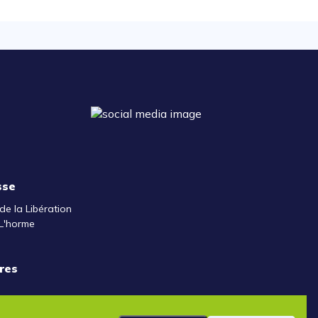
sse
de la Libération
L'horme
res