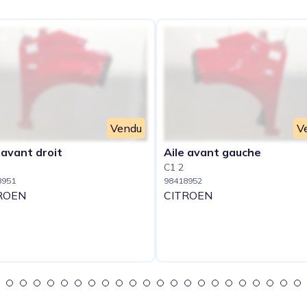
Vendu
V
 avant droit
Aile avant gauche
C1 2
8951
98418952
ROEN
CITROEN