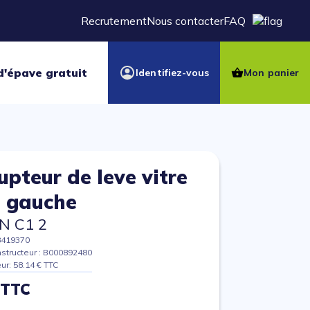
Recrutement
Nous contacter
FAQ
d'épave gratuit
Identifiez-vous
Mon panier
upteur de leve vitre
 gauche
N C1 2
8419370
structeur : B000892480
eur: 58.14 € TTC
 TTC