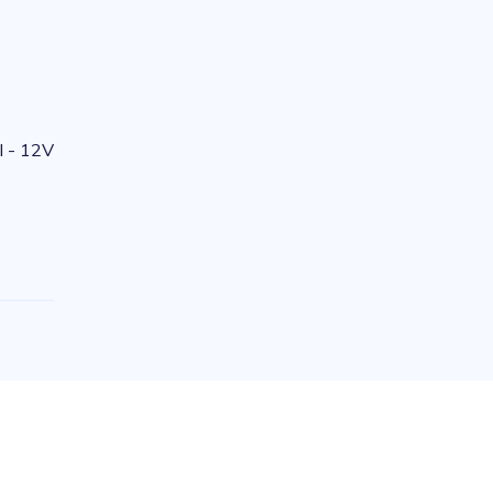
I - 12V
e