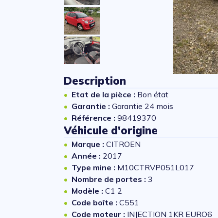
Description
Etat de la pièce :
Bon état
Garantie :
Garantie 24 mois
Référence :
98419370
Véhicule d'origine
Marque :
CITROEN
Année :
2017
Type mine :
M10CTRVP051L017
Nombre de portes :
3
Modèle :
C1 2
Code boîte :
C551
Code moteur :
INJECTION 1KR EURO6