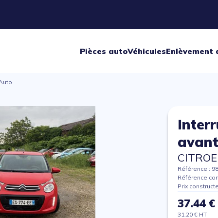
Pièces auto
Véhicules
Enlèvement 
'Auto
Interr
avant
CITROE
Référence : 9
Référence con
Prix construct
37.44 €
31.20 € HT