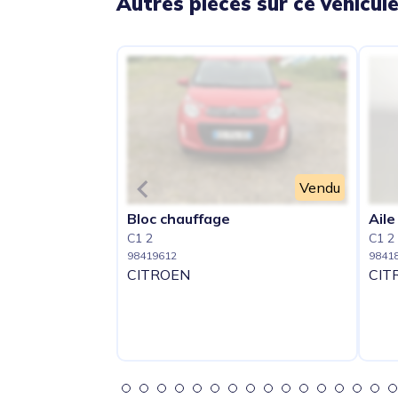
Autres pièces sur ce véhicul
Vendu
Bloc chauffage
Aile
C1 2
C1 2
98419612
9841
CITROEN
CIT