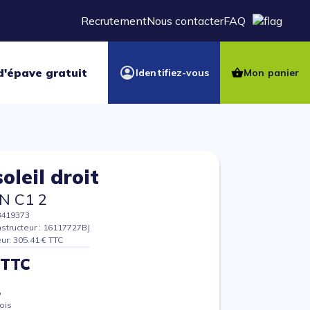
Recrutement
Nous contacter
FAQ
d'épave gratuit
Identifiez-vous
Mon panier
oleil droit
N C1 2
8419373
structeur : 16117727BJ
eur: 305.41 € TTC
 TTC
%
ois