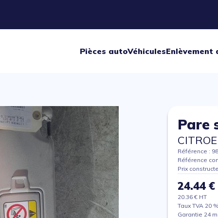
Pièces auto
Véhicules
Enlèvement 
Pare s
CITROE
Référence : 9
Référence con
Prix construct
24.44 €
20.36 € HT
Taux TVA 20 
Garantie 24 m