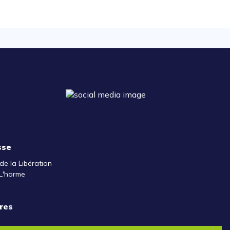
sse
de la Libération
L'horme
res