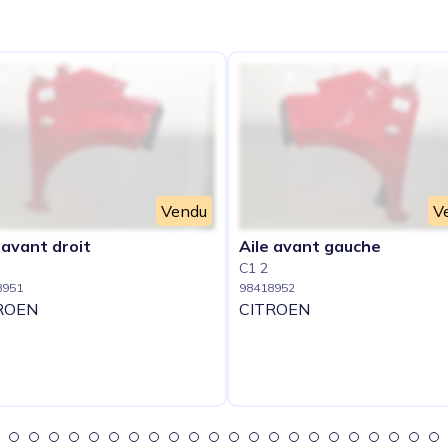
e
Vendu
V
 avant droit
Aile avant gauche
C1 2
8951
98418952
ROEN
CITROEN