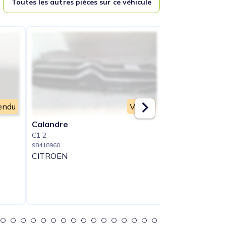
Toutes les autres pièces sur ce véhicule
endu
Vendu
Calandre
Capot
C1 2
C1 2
98418960
98418961
CITROEN
CITROEN