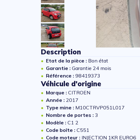
Description
Etat de la pièce :
Bon état
Garantie :
Garantie 24 mois
Référence :
98419373
Véhicule d'origine
Marque :
CITROEN
Année :
2017
Type mine :
M10CTRVP051L017
Nombre de portes :
3
Modèle :
C1 2
Code boîte :
C551
Code moteur :
INJECTION 1KR EURO6